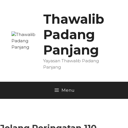
Skip
to
Thawalib
content
Padang
Panjang
Yayasan Thawalib Padang
Panjang
Menu