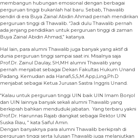
membangun hubungan emosional dengan berbagai
perguruan tinggi bukanlah hal baru. Sebab, Thawalib
sendiri di era Buya Zainal Abidin Ahmad pernah mendirikan
perguruan tinggi di Thawalib. “Jadi dulu Thawalib pernah
ada jenjang pendidikan untuk perguruan tinggi di zaman
Buya Zainal Abidin Ahmad,” katanya.
Hal lain, para alumni Thawalib juga banyak yang aktif di
dunia perguruan tinggi sampai saat ini. Misalnya saja
Prof.Dr. Zainul Daulay, SH,MH alumni Thawalib yang
pernah menjabat sebagai Dekan Fakultas Hukum Unand
Padang. Kemudian ada Hanafi,S,S,M.App,Ling,Ph.D
menjabat sebagai Ketua Jurusan Sastra Inggris Unand.
“Kalau untuk perguruan tinggi UIN baik UIN Imam Bonjol
dan UIN lainnya banyak sekali alumni Thawalib yang
berkiprah bahkan menduduki jabatan. Yang terbaru yakni
Prof.Dr. Hairunnas Rajab diangkat sebagai Rektor UIN
Suska Riau, ” kata Saiful Amin.
Dengan banyaknya para alumni Thawalib berkiprah di
perguruan tinggi serta lulusan Thawalib juga melanjutkan