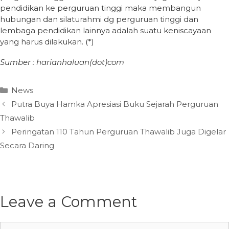
pendidikan ke perguruan tinggi maka membangun
hubungan dan silaturahmi dg perguruan tinggi dan
lembaga pendidikan lainnya adalah suatu keniscayaan
yang harus dilakukan. (*)
Sumber : harianhaluan(dot)com
Categories
News
Putra Buya Hamka Apresiasi Buku Sejarah Perguruan
Thawalib
Peringatan 110 Tahun Perguruan Thawalib Juga Digelar
Secara Daring
Leave a Comment
Comment