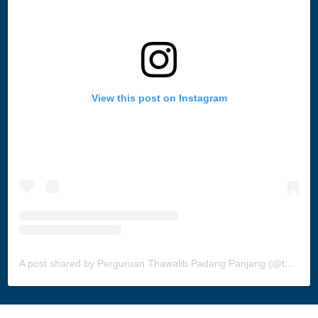
View this post on Instagram
A post shared by Perguruan Thawalib Padang Panjang (@thawalibppofc)