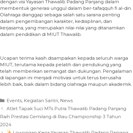
dengan visi Yayasan Thawalib Padang Panjang dalam
membentuk generasi unggul dalam ber-tafaqquh fi al-din.
Olahraga dianggap sebagai salah satu sarana penting
dalam pengembangan karakter, kedisiplinan, dan
kerjasama, yang merupakan nilai-nilai yang ditanamkan
dalam pendidikan di MIUT Thawalib.
Ucapan terima kasih disampaikan kepada seluruh warga
MIUT, terutama kepada pelatih dan pendukung yang
telah memberikan semangat dan dukungan. Pengalaman
di lapangan ini menjadi motivasi untuk terus berusaha
lebih baik, baik dalam bidang olahraga maupun akademik.
Categories
Events
,
Kegiatan Santri
,
News
Atlet Tapak Suci MTs Putra Thawalib Padang Panjang
Raih Prestasi Gemilang di Riau Championship 3 Tahun
2024
Lowongan Kerja Yayasan Thawalib Padang Panjang