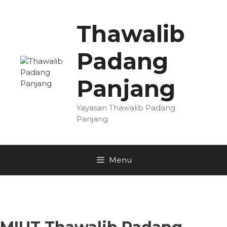
Skip
to
Thawalib
content
Padang
Panjang
Yayasan Thawalib Padang
Panjang
Menu