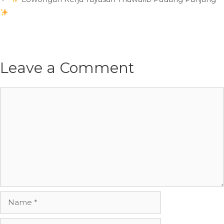
Leave a Comment
Comment
Name
Email