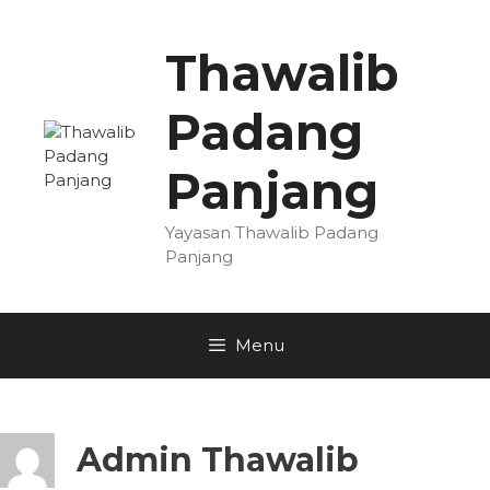
Skip
to
Thawalib
content
Padang
Panjang
Yayasan Thawalib Padang
Panjang
Menu
Admin Thawalib