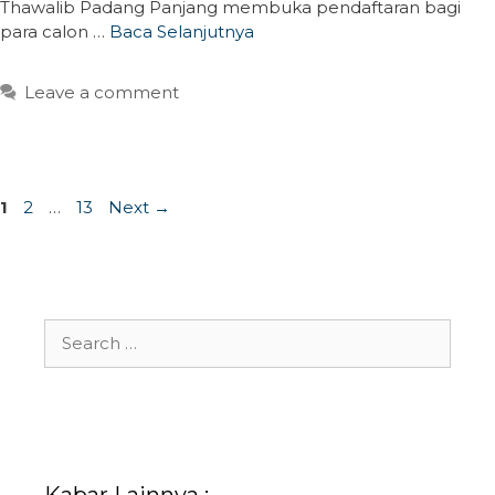
Thawalib Padang Panjang membuka pendaftaran bagi
para calon …
Baca Selanjutnya
Leave a comment
Page
Page
Page
1
2
…
13
Next
→
Search
for: