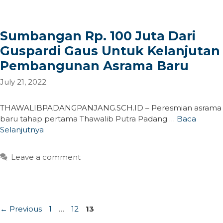
Sumbangan Rp. 100 Juta Dari
Guspardi Gaus Untuk Kelanjutan
Pembangunan Asrama Baru
July 21, 2022
THAWALIBPADANGPANJANG.SCH.ID – Peresmian asrama
baru tahap pertama Thawalib Putra Padang …
Baca
Selanjutnya
Leave a comment
Page
Page
Page
←
Previous
1
…
12
13