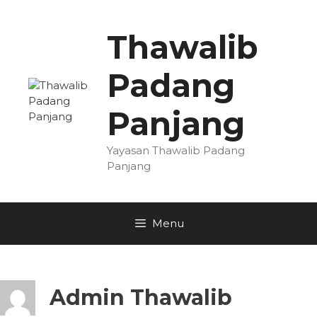
Skip
to
Thawalib
content
Padang
Panjang
Yayasan Thawalib Padang
Panjang
Menu
Admin Thawalib