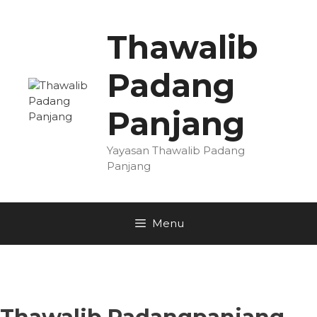
Skip
to
Thawalib
content
Padang
Panjang
Yayasan Thawalib Padang
Panjang
Menu