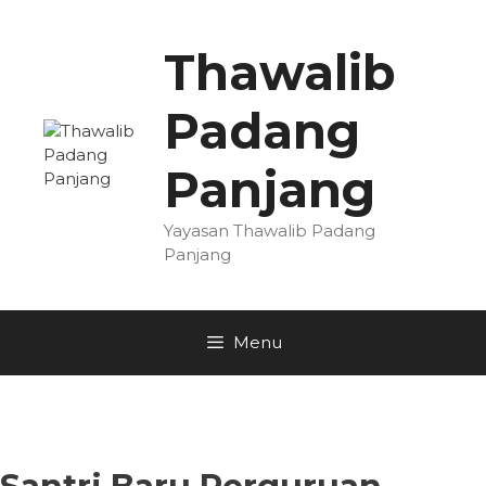
Skip
to
Thawalib
content
Padang
Panjang
Yayasan Thawalib Padang
Panjang
Menu