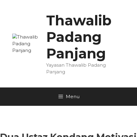
Skip
to
Thawalib
content
Padang
Panjang
Yayasan Thawalib Padang
Panjang
Menu