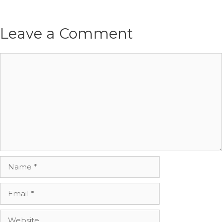
Leave a Comment
Comment
Name
Email
Website