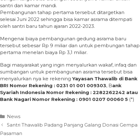
santri dan kamar mandi.
Pembangunan tahap pertama tersebut ditargetkan
selesai Juni 2022 sehingga bisa kamar asrama ditempati
oleh santri baru tahun ajaran 2022-2023.
Mengenai biaya pembangunan gedung asrama baru
tersebut sebesar Rp 9 miliar dan untuk pembungan tahap
pertama menelan biaya Rp 3,1 miliar.
Bagi masyarakat yang ingin menyalurkan wakaf, infaq dan
sumbangan untuk pembangunan asrama tersebut bisa
menyalurkan nya ke rekening
Yayasan Thawalib di Bank
BRI Nomor Rekening : 0231 01 001 009303
, B
ank
Syariah Indonesia Nomor Rekening : 2282262242 atau
Bank Nagari Nomor Rekening : 0901 0207 00060 5
(*)
Categories
News
Santri Thawalib Padang Panjang Galang Donasi Gempa
Pasaman