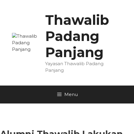
Skip
to
Thawalib
content
Padang
Panjang
Yayasan Thawalib Padang
Panjang
Menu