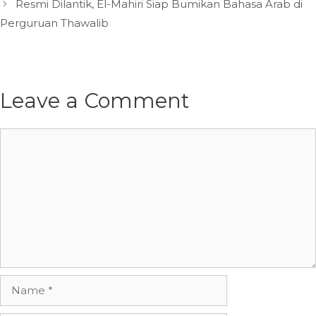
Resmi Dilantik, El-Mahiri Siap Bumikan Bahasa Arab di
Perguruan Thawalib
Leave a Comment
Comment
Name