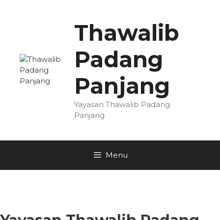
Skip
to
Thawalib
content
Padang
Panjang
Yayasan Thawalib Padang
Panjang
Menu