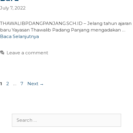
July 7, 2022
THAWALIBPDANGPANJANG.SCH.ID – Jelang tahun ajaran
baru Yayasan Thawalib Padang Panjang mengadakan …
Baca Selanjutnya
Leave a comment
Page
Page
Page
1
2
…
7
Next
→
Search
for: