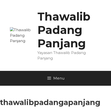
Skip
to
Thawalib
content
Padang
Panjang
Yayasan Thawalib Padang
Panjang
Menu
thawalibpadangapanjang