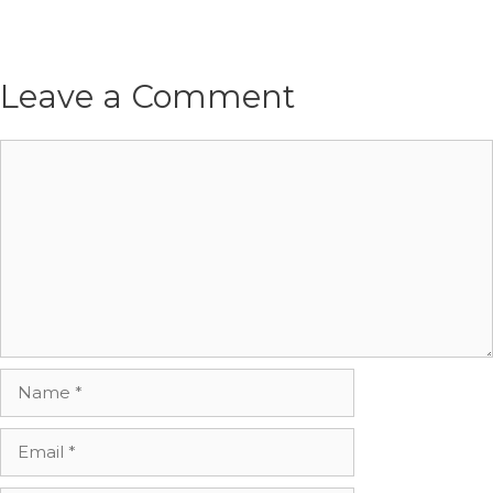
Leave a Comment
Comment
Name
Email