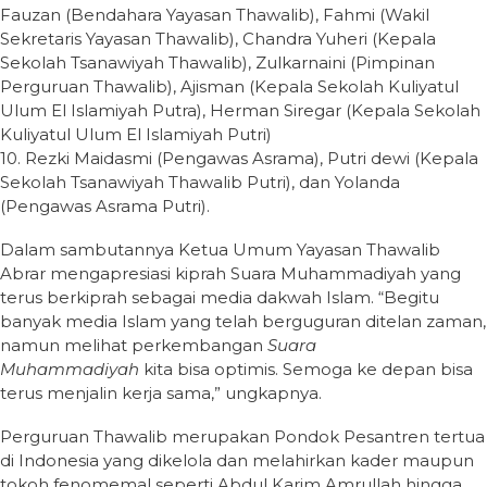
Fauzan (Bendahara Yayasan Thawalib), Fahmi (Wakil
Sekretaris Yayasan Thawalib), Chandra Yuheri (Kepala
Sekolah Tsanawiyah Thawalib), Zulkarnaini (Pimpinan
Perguruan Thawalib), Ajisman (Kepala Sekolah Kuliyatul
Ulum El Islamiyah Putra), Herman Siregar (Kepala Sekolah
Kuliyatul Ulum El Islamiyah Putri)
10. Rezki Maidasmi (Pengawas Asrama), Putri dewi (Kepala
Sekolah Tsanawiyah Thawalib Putri), dan Yolanda
(Pengawas Asrama Putri).
Dalam sambutannya Ketua Umum Yayasan Thawalib
Abrar mengapresiasi kiprah Suara Muhammadiyah yang
terus berkiprah sebagai media dakwah Islam. “Begitu
banyak media Islam yang telah berguguran ditelan zaman,
namun melihat perkembangan
Suara
Muhammadiyah
kita bisa optimis. Semoga ke depan bisa
terus menjalin kerja sama,” ungkapnya.
Perguruan Thawalib merupakan Pondok Pesantren tertua
di Indonesia yang dikelola dan melahirkan kader maupun
tokoh fenomemal seperti Abdul Karim Amrullah hingga