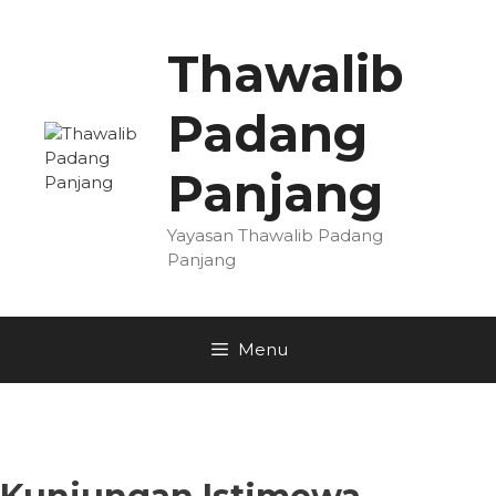
Skip
to
Thawalib
content
Padang
Panjang
Yayasan Thawalib Padang
Panjang
Menu