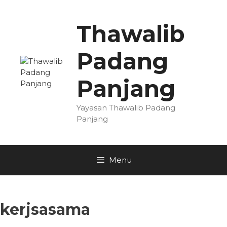
Skip
to
Thawalib
content
Padang
Panjang
Yayasan Thawalib Padang
Panjang
Menu
kerjsasama