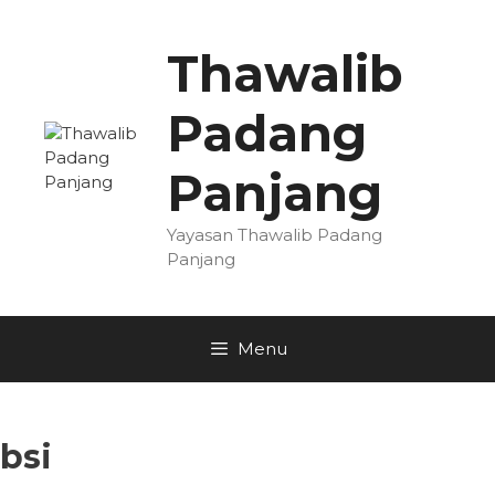
Skip
to
Thawalib
content
Padang
Panjang
Yayasan Thawalib Padang
Panjang
Menu
bsi