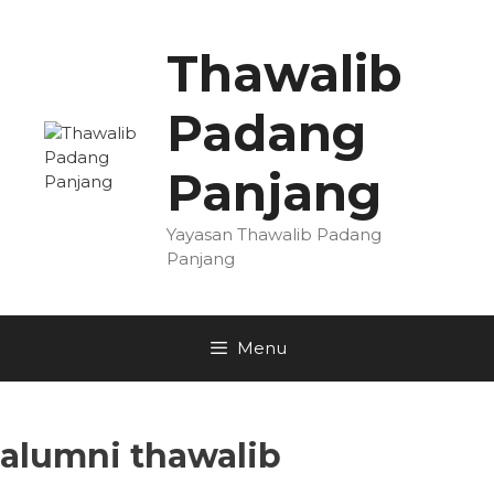
Skip
to
Thawalib
content
Padang
Panjang
Yayasan Thawalib Padang
Panjang
Menu
alumni thawalib