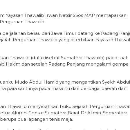
Umum Yayasan Thawalib Irwan Natsir SSos MAP memaparkan
 Perguruan Thawalib.
na perjalanan beliau dari Jawa Timur datang ke Padang Pan
arah Perguruan Thawalib yang diterbitkan Yayasan Thawali
ruan Thawalib (dulu disebut Sumatera Thawalib) pada saat
mid Hakim dan setelah Padang Panjang mengalami gempa
h Tuanku Mudo Abdul Hamid yang mengantikan Syekh Abdul
a para santrinya pada masa itu dari berbagai daerah dan
asan Thawalib menyerahkan buku Sejarah Perguruan Thawal
etua Alumni Gontor Sumatera Barat Dr Alimin. Sementara
berupa dua lapangan tenis meja.