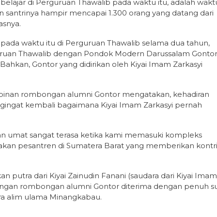
r belajar di Perguruan Thawalib pada waktu itu, adalah wakt
santrinya hampir mencapai 1.300 orang yang datang dari
asnya.
r pada waktu itu di Perguruan Thawalib selama dua tahun,
uruan Thawalib dengan Pondok Modern Darussalam Gonto
 Bahkan, Gontor yang didirikan oleh Kiyai Imam Zarkasyi
pinan rombongan alumni Gontor mengatakan, kehadiran
gingat kembali bagaimana Kiyai Imam Zarkasyi pernah
kan umat sangat terasa ketika kami memasuki kompleks
kan pesantren di Sumatera Barat yang memberikan kontri
utra dari Kiyai Zainudin Fanani (saudara dari Kiyai Imam
angan rombongan alumni Gontor diterima dengan penuh s
ara alim ulama Minangkabau.