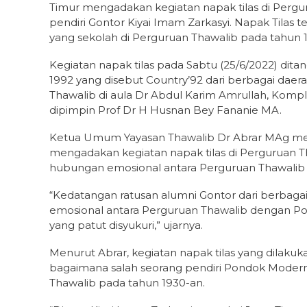
Timur mengadakan kegiatan napak tilas di Pergur
pendiri Gontor Kiyai Imam Zarkasyi. Napak Tilas
yang sekolah di Perguruan Thawalib pada tahun 
Kegiatan napak tilas pada Sabtu (25/6/2022) dit
1992 yang disebut Country’92 dari berbagai daera
Thawalib di aula Dr Abdul Karim Amrullah, Kom
dipimpin Prof Dr H Husnan Bey Fananie MA.
Ketua Umum Yayasan Thawalib Dr Abrar MAg men
mengadakan kegiatan napak tilas di Perguruan T
hubungan emosional antara Perguruan Thawali
“Kedatangan ratusan alumni Gontor dari berbagai
emosional antara Perguruan Thawalib dengan Pon
yang patut disyukuri,” ujarnya.
Menurut Abrar, kegiatan napak tilas yang dila
bagaimana salah seorang pendiri Pondok Modern 
Thawalib pada tahun 1930-an.