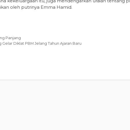
na kekeluargaan itu, juga mendengarkan uraian tentang pr
kan oleh putrinya Emma Hamid.
ang Panjang
 Gelar Diklat PBM Jelang Tahun Ajaran Baru