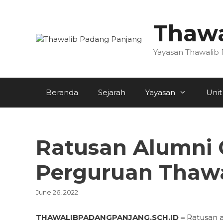
Skip
to
Thawa
content
Yayasan Thawalib
Beranda
Sejarah
Yayasan
Unit
Ratusan Alumni G
Perguruan Thawa
June 26, 2022
THAWALIBPADANGPANJANG.SCH.ID –
Ratusan a