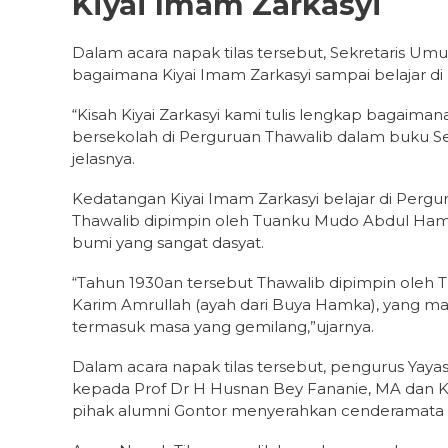
Kiyai Imam Zarkasyi
Dalam acara napak tilas tersebut, Sekretaris 
bagaimana Kiyai Imam Zarkasyi sampai belajar di
“Kisah Kiyai Zarkasyi kami tulis lengkap bagaima
bersekolah di Perguruan Thawalib dalam buku Sej
jelasnya.
Kedatangan Kiyai Imam Zarkasyi belajar di Pergu
Thawalib dipimpin oleh Tuanku Mudo Abdul Ha
bumi yang sangat dasyat.
“Tahun 1930an tersebut Thawalib dipimpin ole
Karim Amrullah (ayah dari Buya Hamka), yang man
termasuk masa yang gemilang,”ujarnya.
Dalam acara napak tilas tersebut, pengurus Yay
kepada Prof Dr H Husnan Bey Fananie, MA dan K
pihak alumni Gontor menyerahkan cenderamata 