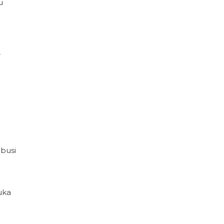
u
r
busi
uka