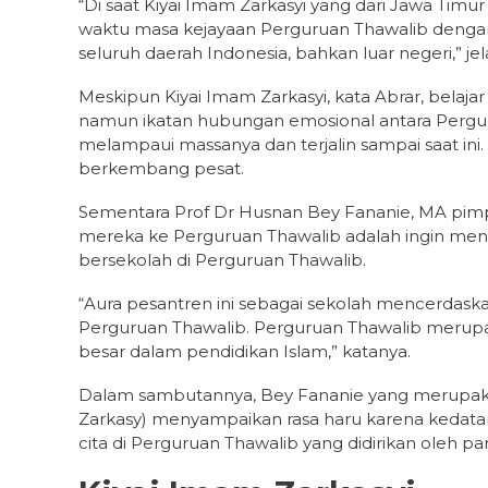
“Di saat Kiyai Imam Zarkasyi yang dari Jawa Timu
waktu masa kejayaan Perguruan Thawalib dengan 
seluruh daerah Indonesia, bahkan luar negeri,” jel
Meskipun Kiyai Imam Zarkasyi, kata Abrar, belaja
namun ikatan hubungan emosional antara Perg
melampaui massanya dan terjalin sampai saat ini.
berkembang pesat.
Sementara Prof Dr Husnan Bey Fananie, MA pim
mereka ke Perguruan Thawalib adalah ingin men
bersekolah di Perguruan Thawalib.
“Aura pesantren ini sebagai sekolah mencerdas
Perguruan Thawalib. Perguruan Thawalib merupa
besar dalam pendidikan Islam,” katanya.
Dalam sambutannya, Bey Fananie yang merupakan p
Zarkasy) menyampaikan rasa haru karena kedat
cita di Perguruan Thawalib yang didirikan oleh p