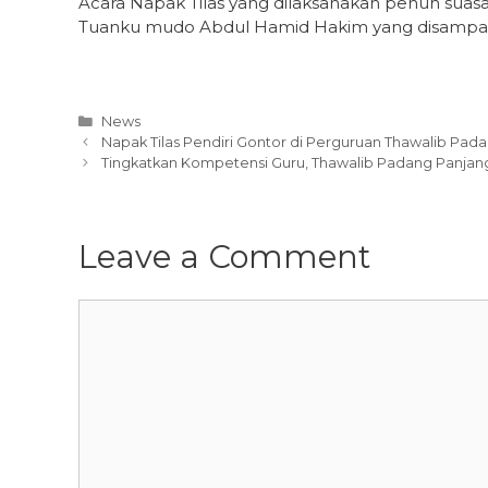
Acara Napak Tilas yang dilaksanakan penuh suasa
Tuanku mudo Abdul Hamid Hakim yang disampai
Categories
News
Napak Tilas Pendiri Gontor di Perguruan Thawalib Pad
Tingkatkan Kompetensi Guru, Thawalib Padang Panjang
Leave a Comment
Comment