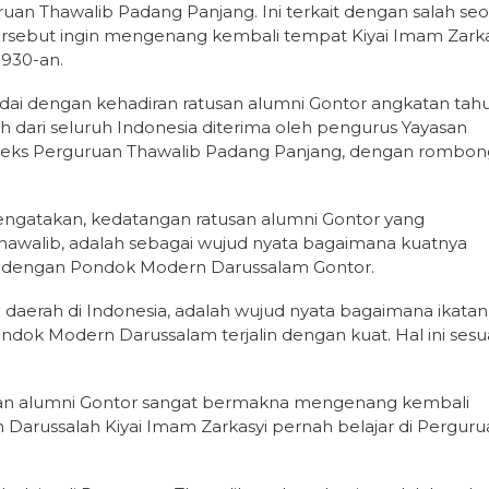
uan Thawalib Padang Panjang. Ini terkait dengan salah se
 tersebut ingin mengenang kembali tempat Kiyai Imam Zarka
1930-an.
andai dengan kehadiran ratusan alumni Gontor angkatan tah
h dari seluruh Indonesia diterima oleh pengurus Yayasan
pleks Perguruan Thawalib Padang Panjang, dengan rombo
gatakan, kedatangan ratusan alumni Gontor yang
hawalib, adalah sebagai wujud nyata bagaimana kuatnya
b dengan Pondok Modern Darussalam Gontor.
 daerah di Indonesia, adalah wujud nyata bagaimana ikatan
dok Modern Darussalam terjalin dengan kuat. Hal ini sesu
kukan alumni Gontor sangat bermakna mengenang kembali
Darussalah Kiyai Imam Zarkasyi pernah belajar di Perguru