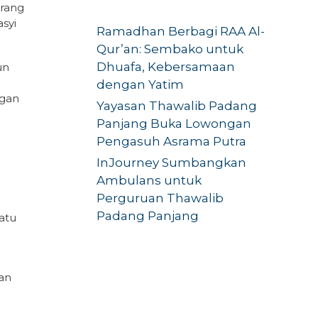
orang
syi
Ramadhan Berbagi RAA Al-
Qur’an: Sembako untuk
Dhuafa, Kebersamaan
un
dengan Yatim
ngan
Yayasan Thawalib Padang
Panjang Buka Lowongan
Pengasuh Asrama Putra
InJourney Sumbangkan
Ambulans untuk
Perguruan Thawalib
Padang Panjang
atu
an