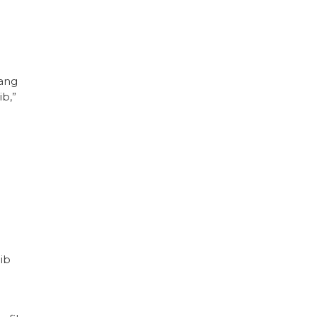
jang
b,”
ib