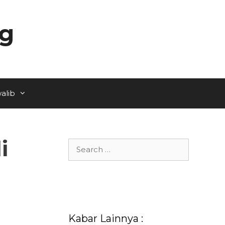
ng
alib
i
Search
for:
g
Kabar Lainnya :
a