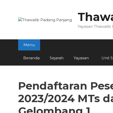
Skip
to
Thawa
content
Yayasan Thawalib
Menu
Beranda
Sejarah
Yayasan
Unit 
Pendaftaran Pese
2023/2024 MTs d
Gelombang 1