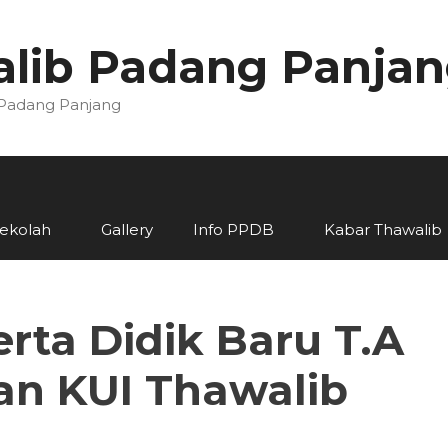
lib Padang Panja
 Padang Panjang
Sekolah
Gallery
Info PPDB
Kabar Thawalib
rta Didik Baru T.A
an KUI Thawalib