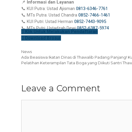
📌
Informasi dan Layanan
📞 KUI Putra: Ustad Ajisman
0813-6346-7761
📞 MTs Putra: Ustad Chandra
0852-7466-1461
📞 KUI Putri: Ustad Herman
0852-7443-9095
📞 MTs Putri: Ustadzah Dewi
0852-6387-5974
Klik Untuk Melakukan Pendaftaran
Download Brosur
Categories
News
Ada Beasiswa Ikatan Dinas di Thawalib Padang Panjang! Kul
Pelatihan Keterampilan Tata Boga yang Diikuti Santri Th
Leave a Comment
Comment