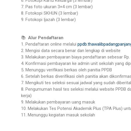
6. Fotokopi Kartu Keluarga (3 lembar)
7. Pas foto ukuran 3×4 cm (3 lembar)
8. Fotokopi SKHUN (3 lembar)
9. Fotokopi Ijazah (3 lembar)
📚
Alur Pendaftaran
1. Pendaftaran online melalui
ppdb.thawalibpadangpanjang
2. Mengisi data secara benar dan lengkap di website
3. Melakukan pembayaran biaya pendaftaran sebesar Rp. 
4. Konfirmasi pembayaran ke admin unit sekolah yang dipi
5. Menunggu verifikasi berkas oleh panitia PPDB
6. Setelah berkas diverifikasi oleh panitia akan dikonfirm
7. Mengikuti tes seleksi sesuai jadwal yang sudah diberita
8. Pengumuman hasil tes seleksi melalui website PPDB da
kerja)
9. Melakukan pembayaran uang masuk
10. Melakukan Tes Potensi Akademik Plus (TPA Plus) unt
11. Menunggu kegiatan masuk sekolah