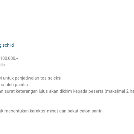
.sch.id
100.000,-
lih
asi untuk penjadwalan tes seleksi
hu oleh panitia
n surat keterangan lulus akan dikirim kepada peserta (maksimal 2 ha
uk menentukan karakter minat dan bakat calon santri