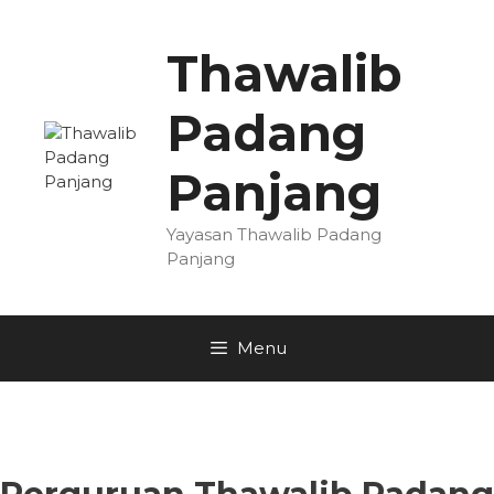
Skip
to
Thawalib
content
Padang
Panjang
Yayasan Thawalib Padang
Panjang
Menu