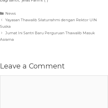
bagi santri,” jelas Fahmi. (*)
Categories
News
Yayasan Thawalib Silaturrahmi dengan Rektor UIN
Suska
Jumat Ini Santri Baru Perguruan Thawalib Masuk
Asrama
Leave a Comment
Comment