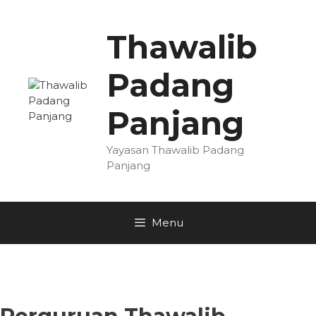
Skip
to
Thawalib
content
Padang
Panjang
Yayasan Thawalib Padang
Panjang
Menu