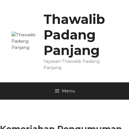
Skip
to
Thawalib
content
Padang
Panjang
Yayasan Thawalib Padang
Panjang
Menu