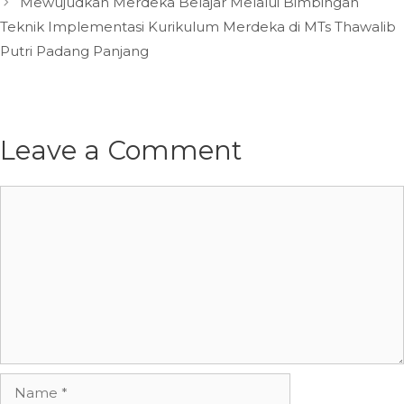
Mewujudkan Merdeka Belajar Melalui Bimbingan
Teknik Implementasi Kurikulum Merdeka di MTs Thawalib
Putri Padang Panjang
Leave a Comment
Comment
Name