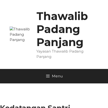
Skip
to
Thawalib
content
Padang
Panjang
Yayasan Thawalib Padang
Panjang
Menu