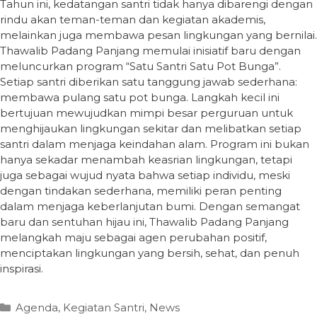
Tahun ini, kedatangan santri tidak hanya dibarengi dengan
rindu akan teman-teman dan kegiatan akademis,
melainkan juga membawa pesan lingkungan yang bernilai.
Thawalib Padang Panjang memulai inisiatif baru dengan
meluncurkan program “Satu Santri Satu Pot Bunga”.
Setiap santri diberikan satu tanggung jawab sederhana:
membawa pulang satu pot bunga. Langkah kecil ini
bertujuan mewujudkan mimpi besar perguruan untuk
menghijaukan lingkungan sekitar dan melibatkan setiap
santri dalam menjaga keindahan alam. Program ini bukan
hanya sekadar menambah keasrian lingkungan, tetapi
juga sebagai wujud nyata bahwa setiap individu, meski
dengan tindakan sederhana, memiliki peran penting
dalam menjaga keberlanjutan bumi. Dengan semangat
baru dan sentuhan hijau ini, Thawalib Padang Panjang
melangkah maju sebagai agen perubahan positif,
menciptakan lingkungan yang bersih, sehat, dan penuh
inspirasi.
Categories
Agenda
,
Kegiatan Santri
,
News