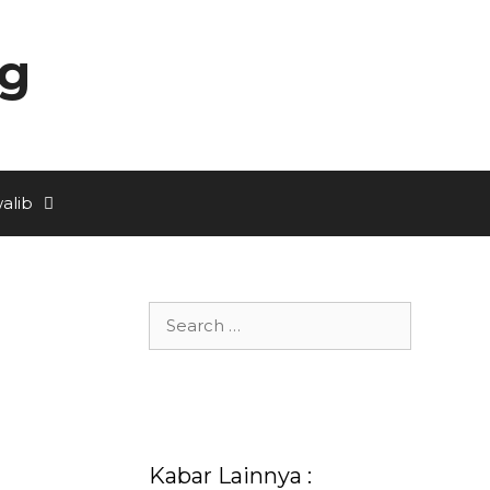
ng
alib
Search
for:
Kabar Lainnya :