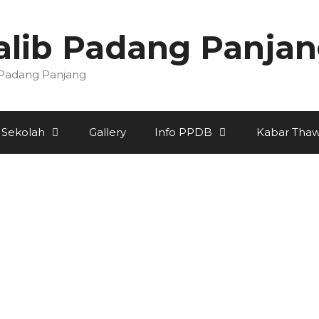
lib Padang Panja
 Padang Panjang
 Sekolah
Gallery
Info PPDB
Kabar Thaw
Memaknai 111 Tahun
Perguruan Thawalib