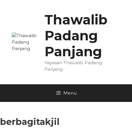
Skip
to
Thawalib
content
Padang
Panjang
Yayasan Thawalib Padang
Panjang
Menu
berbagitakjil